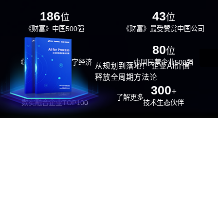
186
43
位
位
《财富》中国500强
《财富》最受赞赏中国公司
29
80
位
位
《福布斯》中国数字经济
中国民营企业500强
从规划到落地！ 企业AI价值
100强
释放全周期方法论
26
300
位
+
了解更多
数实融合企业TOP100
技术生态伙伴